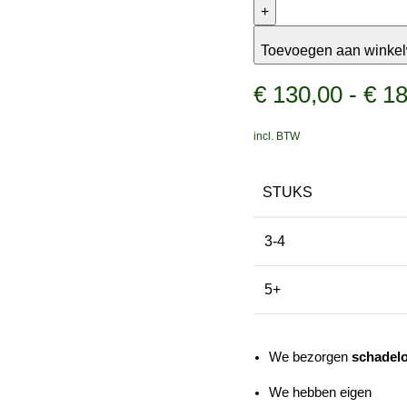
aantal
Toevoegen aan winke
€
130,00
-
€
18
incl. BTW
STUKS
3-4
5+
We bezorgen
schadel
We hebben eigen