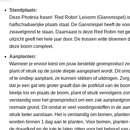
Standplaats:
Deze Photinia fraseri ‘Red Robin’ Leivorm (Glansmispel) i
halfschaduwrijke plaats staat. De Gansmispel heeft de voor
zwavelgrond te staan. Daarnaast is deze Red Robin het ge
uitzicht geeft het hele jaar door. De trossen witte bloem
deze boom compleet.
Aanplanten:
Wanneer je ervoor kiest om jouw bestelde groenproduct zel
plant of struik op de juiste diepte aangeplant wordt. Dit om
of te ondiep aanplant, ze kunnen stikken of uitdrogen. Zor
dat je een gat iets groter graaft dan de pot/kluit van de boom
beetje los en plaats de boom, plant of struik vervolgens zond
verstandig voor het groenproduct om een zak aanplantgron
normale grond. Dit omdat er veel voedingsstoffen in de aan
struik beter aanslaan. Het is verstandig om bomen, planten 
worden binnen 1 dag aan te planten. Voor bomen, planten o
de draadkorf en de jute te laten zitten voor het behoud van 