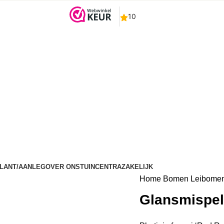
LANT/AANLEG
OVER ONS
TUINCENTRA
ZAKELIJK
Home
Bomen
Leibome
Glansmispel