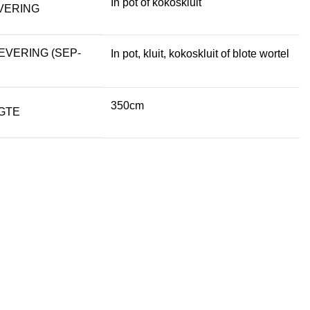
In pot of kokoskluit
VERING
EVERING (SEP-
In pot, kluit, kokoskluit of blote wortel
350cm
GTE