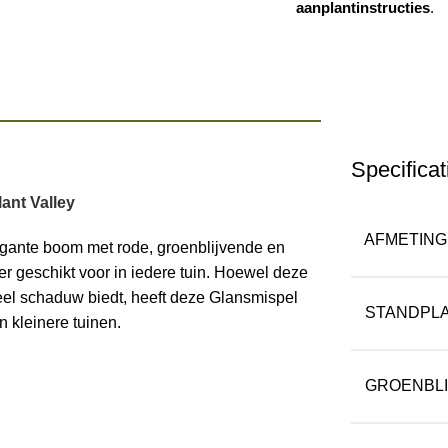
aanplantinstructies
.
Specificat
lant Valley
AFMETING
legante boom met rode, groenblijvende en
 geschikt voor in iedere tuin. Hoewel deze
veel schaduw biedt, heeft deze Glansmispel
STANDPL
n kleinere tuinen.
GROENBL