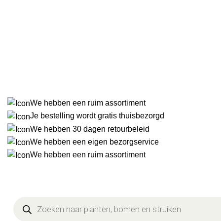
We hebben een
ruim
assortiment
We bezorgen
gratis
aan huis!
We
bezorgen
schadeloos aan huis.
We hebben
30
dagen
retourbeleid
We hebben een ruim assortiment
Je bestelling wordt gratis thuisbezorgd
We hebben 30 dagen retourbeleid
We hebben een eigen bezorgservice
We hebben een ruim assortiment
Producten
zoeken