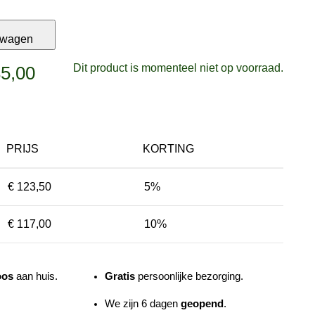
lwagen
Dit product is momenteel niet op voorraad.
5,00
Prijsklasse:
€ 130,00
tot
PRIJS
KORTING
€ 185,00
€
123,50
5%
€
117,00
10%
oos
aan huis.
Gratis
persoonlijke bezorging.
We zijn 6 dagen
geopend
.