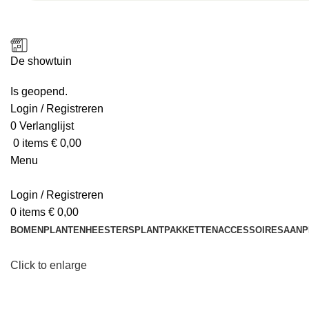
De showtuin
Is geopend.
Login / Registreren
0
Verlanglijst
0
items
€
0,00
Menu
Login / Registreren
0
items
€
0,00
BOMEN
PLANTEN
HEESTERS
PLANTPAKKETTEN
ACCESSOIRES
AANP
Click to enlarge