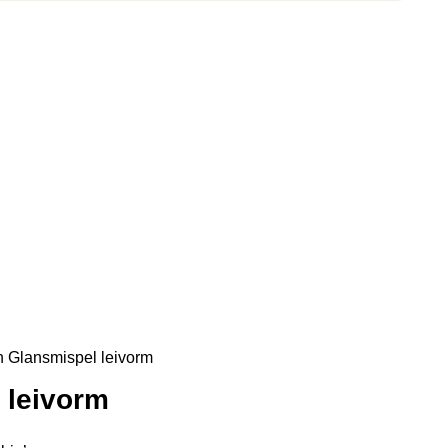
n
Glansmispel leivorm
 leivorm