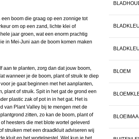
BLADHOU
s een boom die graag op een zonnige tot
BLADKLE
keur om op een zand, lichte klei of
hele jaar groen, wat een enorm prachtig
en die in Mei-Juni aan de boom komen maken
BLADKLE
f aan te planten, zorg dan dat jouw boom,
BLOEM
dat wanneer je de boom, plant of struik te diep
g voor je gaat beginnen met het aanplanten,
, plant of struik. Spit in het gat de grond een
BLOEMKL
er plastic zak of pot in in het gat. Het is
d van Plant Valley bij te mengen met de
plantgrond zitten, zo kan de boom, plant of
BLOEIMA
of heesters die met blote wortel geleverd
f struiken met een draadkluit adviseren wij
de kluit en het wortelgestel. Wel kun je het