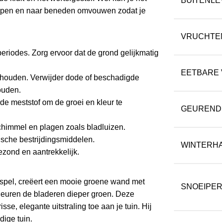
BUITENLE
nippen en naar beneden omvouwen zodat je
VRUCHTE
periodes. Zorg ervoor dat de grond gelijkmatig
EETBARE
ehouden. Verwijder dode of beschadigde
ouden.
de meststof om de groei en kleur te
GEUREND
chimmel en plagen zoals bladluizen.
ische bestrijdingsmiddelen.
WINTERH
gezond en aantrekkelijk.
mispel, creëert een mooie groene wand met
SNOEIPER
kleuren de bladeren dieper groen. Deze
se, elegante uitstraling toe aan je tuin. Hij
dige tuin.