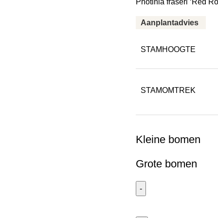
Photinia fraseri ‘Red Ro
Aanplantadvies
STAMHOOGTE
STAMOMTREK
Kleine bomen
Grote bomen
Glansmispel
leivorm