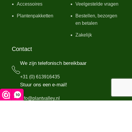
Accessoires
Veelgestelde vragen
Plantenpakketten
Bestellen, bezorgen
en betalen
Zakelijk
Contact
We zijn telefonisch bereikbaar
+31 (0) 613916435
Stuur ons een e-mail!
10
info@plantvalley.nl
Bezoek de kwekerij op afspraak
Het Nevelveld 3
6681 KL Bemmel