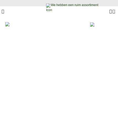
We hebben een ruim assortiment
0
Onze 
Onze bomen
Alle plant
Bekijk onze bomen