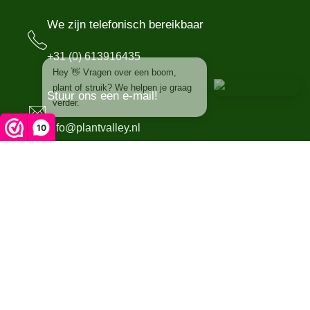
We zijn telefonisch bereikbaar
+31 (0) 613916435
Hey 👋 Vragen over een boom,
plant of struik? We helpen je graag
Stuur ons een e-mail!
verder.
info@plantvalley.nl
10
Bezoek de kwekerij op afspraak
Het Nevelveld 3
6681 KL Bemmel
Schrijf je in voor de nieuwsbrief