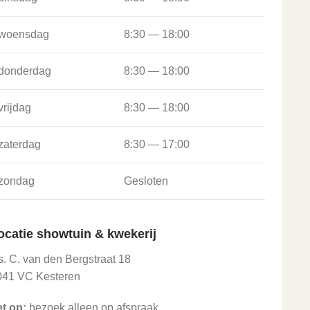
woensdag
8:30 — 18:00
donderdag
8:30 — 18:00
vrijdag
8:30 — 18:00
zaterdag
8:30 — 17:00
zondag
Gesloten
ocatie showtuin & kwekerij
. C. van den Bergstraat 18
041 VC Kesteren
et op:
bezoek alleen op afspraak