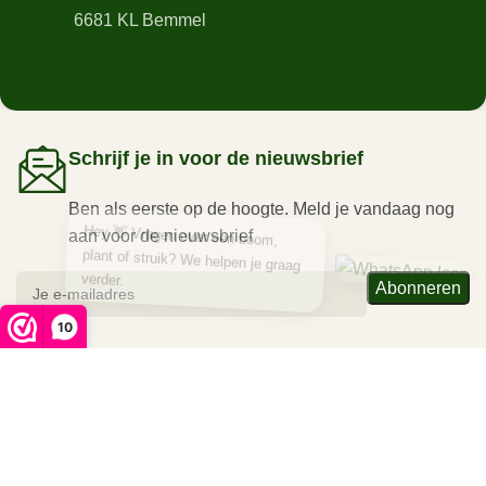
6681 KL Bemmel
Schrijf je in voor de nieuwsbrief
Ben als eerste op de hoogte. Meld je vandaag nog
aan voor de nieuwsbrief
Hey 👋 Vragen over een boom,
plant of struik? We helpen je graag
verder.
10
2026 Plant Valley
Algemene voorwaarden
|
Garantie
|
Retourneren
|