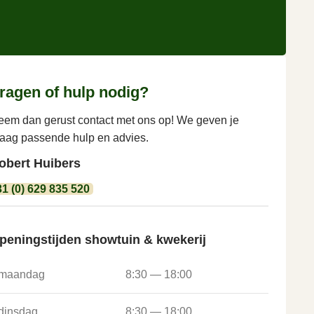
ragen of hulp nodig?
eem dan gerust contact met ons op! We geven je
raag passende hulp en advies.
obert Huibers
31 (0) 629 835 520
peningstijden showtuin & kwekerij
maandag
8:30 — 18:00
dinsdag
8:30 — 18:00