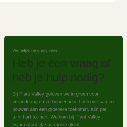
We helpen je graag veder
Heb je een vraag of
heb je hulp nodig?
Bij Plant Valley geloven we in groen voor
verandering en verbondenheid. Laten we samen
bouwen aan een groenere toekomst, tuin per
tuin, hart tot hart. Welkom bij Plant Valley -
waar natuurlijke harmonie bloeit.